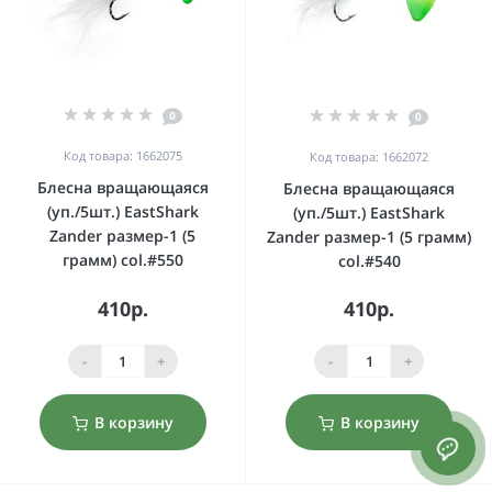
0
0
Код товара: 1662075
Код товара: 1662072
Блесна вращающаяся
Блесна вращающаяся
(уп./5шт.) EastShark
(уп./5шт.) EastShark
Zander размер-1 (5
Zander размер-1 (5 грамм)
грамм) col.#550
col.#540
410р.
410р.
-
+
-
+
В корзину
В корзину