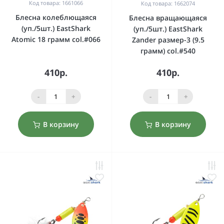
Код товара: 1661066
Код товара: 1662074
Блесна колеблющаяся
Блесна вращающаяся
(уп./5шт.) EastShark
(уп./5шт.) EastShark
Atomic 18 грамм col.#066
Zander размер-3 (9.5
грамм) col.#540
410р.
410р.
-
+
-
+
В корзину
В корзину