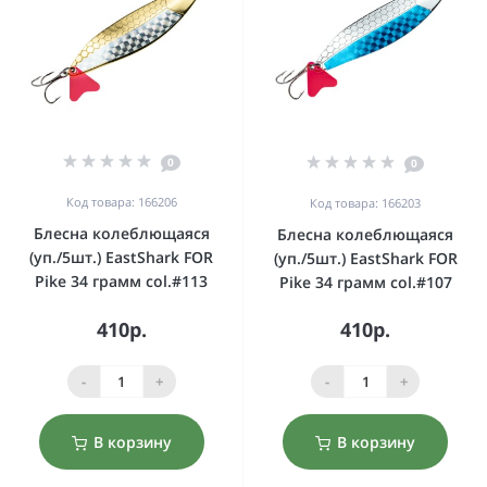
0
0
Код товара: 166206
Код товара: 166203
Блесна колеблющаяся
Блесна колеблющаяся
(уп./5шт.) EastShark FOR
(уп./5шт.) EastShark FOR
Pike 34 грамм col.#113
Pike 34 грамм col.#107
410р.
410р.
-
+
-
+
В корзину
В корзину