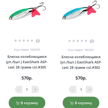
0
0
Код товара: 1662033
Код товара: 1662031
Блесна колеблющаяся
Блесна колеблющаяся
(уп./5шт.) EastShark ASP-
(уп./5шт.) EastShark ASP-
cast 28 грамм col.#305
cast 28 грамм col.#302
570р.
570р.
-
+
-
+
В корзину
В корзину