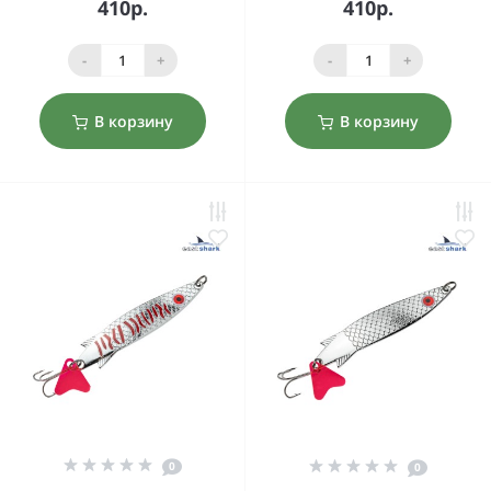
410р.
410р.
-
+
-
+
В корзину
В корзину
0
0