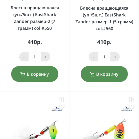
Блесна вращающаяся
Блесна вращающаяся
(уп./5шт.) EastShark
(уп./5шт.) EastShark
Zander размер-2 (7
Zander размер-1 (5 грамм)
грамм) col.#550
col.#560
410р.
410р.
-
+
-
+
В корзину
В корзину