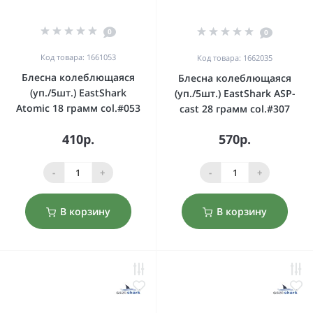
0
0
Код товара: 1661053
Код товара: 1662035
Блесна колеблющаяся
Блесна колеблющаяся
(уп./5шт.) EastShark
(уп./5шт.) EastShark ASP-
Atomic 18 грамм col.#053
cast 28 грамм col.#307
410р.
570р.
-
+
-
+
В корзину
В корзину