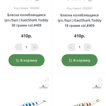
Код товара: 1662042
Код товара: 1662041
Блесна колеблющаяся
Блесна колеблющаяся
(уп./5шт.) EastShark Toddy
(уп./5шт.) EastShark Toddy
30 грамм col.#409
18 грамм col.#409
410р.
410р.
-
+
-
+
В корзину
В корзину