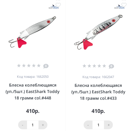
0
0
Код товара: 1662050
Код товара: 1662047
Блесна колеблющаяся
Блесна колеблющаяся
(уп./5шт.) EastShark Toddy
(уп./5шт.) EastShark Toddy
18 грамм col.#448
18 грамм col.#433
410р.
410р.
-
+
-
+