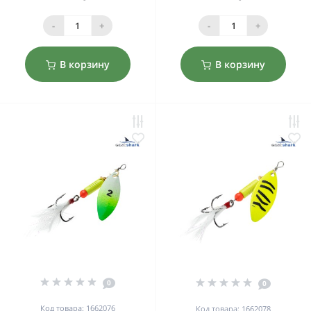
-
+
-
+
В корзину
В корзину
0
0
Код товара: 1662076
Код товара: 1662078