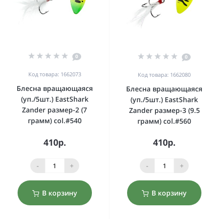
0
0
Код товара: 1662073
Код товара: 1662080
Блесна вращающаяся
Блесна вращающаяся
(уп./5шт.) EastShark
(уп./5шт.) EastShark
Zander размер-2 (7
Zander размер-3 (9.5
грамм) col.#540
грамм) col.#560
410р.
410р.
-
+
-
+
В корзину
В корзину