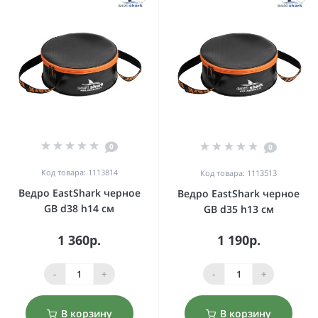
0
0
Код товара: 1113814
Код товара: 1113513
Ведро EastShark черное
Ведро EastShark черное
GB d38 h14 см
GB d35 h13 см
1 360р.
1 190р.
-
+
-
+
В корзину
В корзину