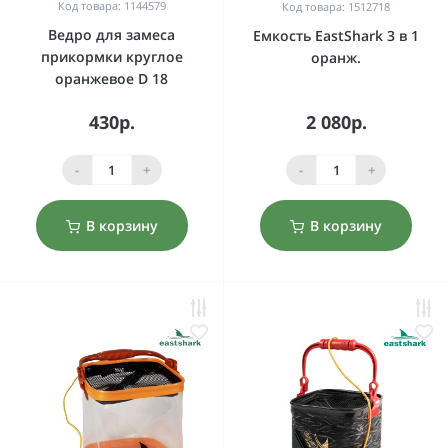
Код товара: 1144579
Код товара: 1512718
Ведро для замеса
Емкость EastShark 3 в 1
прикормки круглое
оранж.
оранжевое D 18
430р.
2 080р.
-
+
-
+
В корзину
В корзину