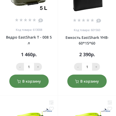
0
0
Код товара: 613008
Код товара: 601560
Ведро EastShark Т - 008 5
Емкость EastShark YHB-
л
60*15*60
1 460р.
2 390р.
-
+
-
+
В корзину
В корзину