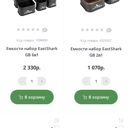
0
0
Код товара: 1098899
Код товара: 4325557
Емкости набор EastShark
Емкости набор EastShark
GB 6в1
GB 2в1
2 330р.
1 070р.
-
+
-
+
В корзину
В корзину