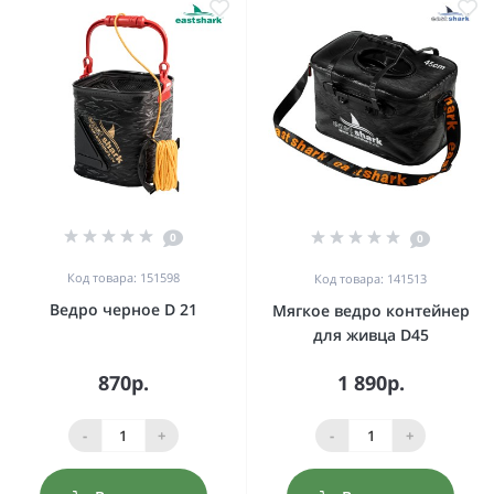
0
0
Код товара: 151598
Код товара: 141513
Ведро черное D 21
Мягкое ведро контейнер
для живца D45
870р.
1 890р.
-
+
-
+