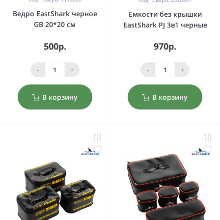
Ведро EastShark черное
Емкости без крышки
GB 20*20 см
EastShark PJ 3в1 черные
500р.
970р.
-
+
-
+
В корзину
В корзину