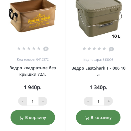
0
0
Код товара: 6415572
Код товара: 613006
Ведро квадратное без
Ведро EastShark Т - 006 10
крышки 72л.
л
1 940р.
1 340р.
-
+
-
+
В корзину
В корзину