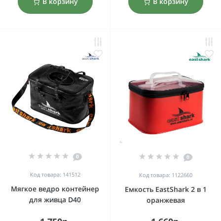
В корзину
В корзину
0
0
Код товара: 141512
Код товара: 1122660
Мягкое ведро контейнер
Емкость EastShark 2 в 1
для живца D40
оранжевая