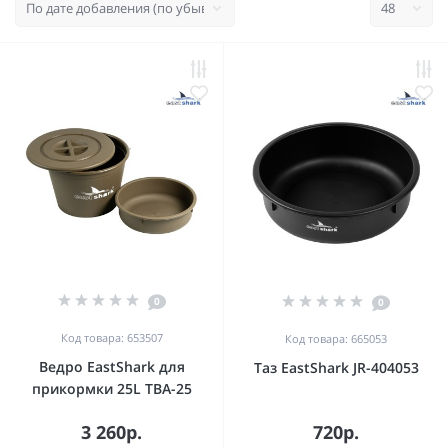
0
0
Код товара: 653507
Код товара: 665053
Ведро EastShark для
Таз EastShark JR-404053
прикормки 25L TBA-25
3 260р.
720р.