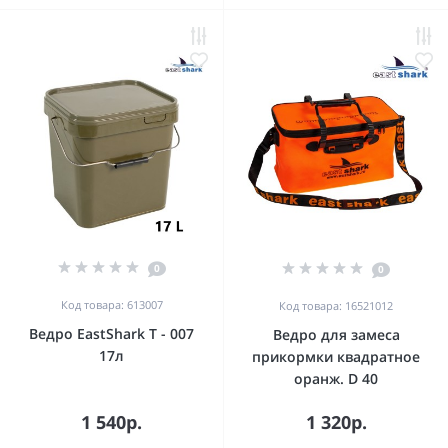
0
0
Код товара: 613007
Код товара: 16521012
Ведро EastShark Т - 007
Ведро для замеса
17л
прикормки квадратное
оранж. D 40
1 540р.
1 320р.