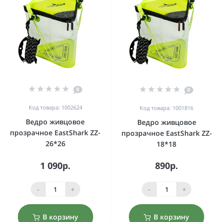
0
0
Код товара: 1002624
Код товара: 1001816
Ведро живцовое
Ведро живцовое
прозрачное EastShark ZZ-
прозрачное EastShark ZZ-
26*26
18*18
1 090р.
890р.
-
+
-
+
В корзину
В корзину