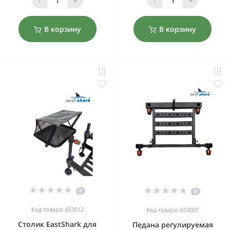
-
+
-
+
В корзину
В корзину
0
0
Код товара: 653012
Код товара: 653007
Столик EastShark для
Педана регулируемая