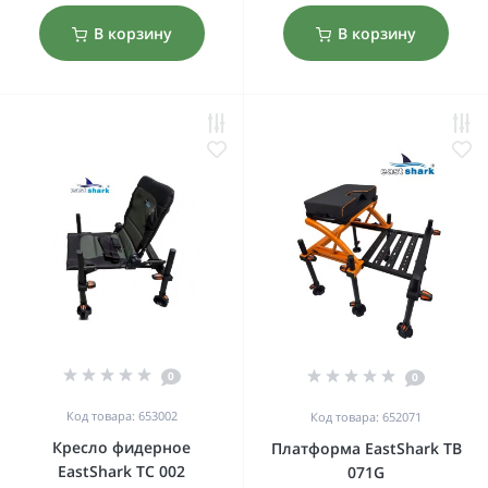
В корзину
В корзину
0
0
Код товара: 653002
Код товара: 652071
Кресло фидерное
Платформа EastShark TB
EastShark TC 002
071G