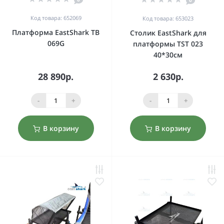
0
Код товара: 652069
Код товара: 653023
Платформа EastShark TB
Столик EastShark для
069G
платформы TST 023
40*30см
28 890р.
2 630р.
-
+
-
+
В корзину
В корзину