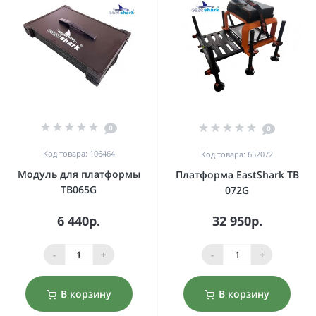
0
0
Код товара: 106464
Код товара: 652072
Модуль для платформы
Платформа EastShark TB
TB065G
072G
6 440р.
32 950р.
-
+
-
+
В корзину
В корзину