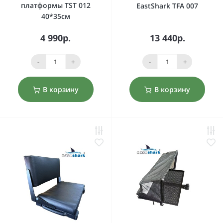
платформы TST 012
EastShark TFA 007
40*35см
4 990р.
13 440р.
-
+
-
+
В корзину
В корзину