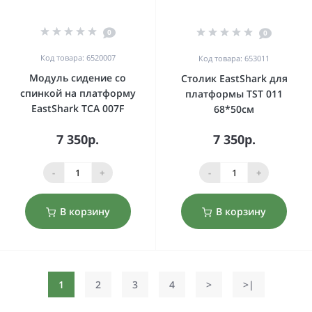
0
0
Код товара: 6520007
Код товара: 653011
Модуль сидение со
Столик EastShark для
спинкой на платформу
платформы TST 011
EastShark TCA 007F
68*50см
7 350р.
7 350р.
-
+
-
+
В корзину
В корзину
1
2
3
4
>
>|