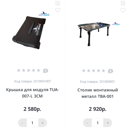
0
0
Код товара: 2510041007
Код товара: 251004001
Крышка для модуля TUA-
Столик монтажный
007-L 3CM
металл TBA-001
2 580р.
2 920р.
-
+
-
+