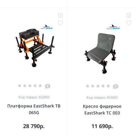
0
0
Код товара: 652065
Код товара: 653003
Платформа EastShark TB
Кресло фидерное
065G
EastShark TC 003
28 790р.
11 690р.