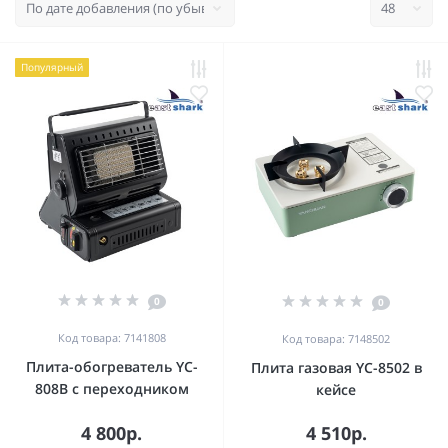
Популярный
0
0
Код товара: 7141808
Код товара: 7148502
Плита-обогреватель YC-
Плита газовая YC-8502 в
808B c переходником
кейсе
4 800р.
4 510р.