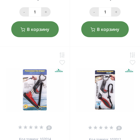
-
+
-
+
В корзину
В корзину
0
0
Код товара: 102014
Код товара: 102012