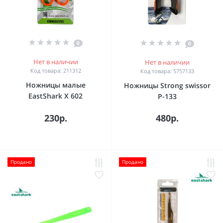
0
0
Нет в наличии
Нет в наличии
Код товара: 211312
Код товара: 5757133
Ножницы малые
Ножницы Strong swissor
EastShark X 602
P-133
230р.
480р.
Продано
Продано