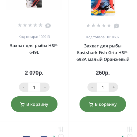
0
0
Код товара: 102013
Код товара: 1010697
Захват для рыбы HSP-
Захват для рыбы
649L
Eastshark Fish Grip HSP-
698A малый Оранжевый
2 070р.
260р.
-
+
-
+
В корзину
В корзину