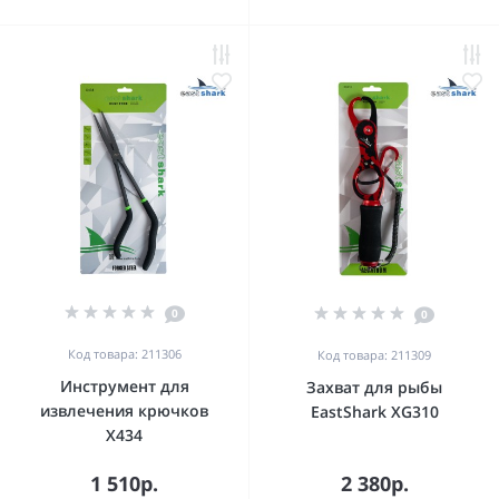
0
0
Код товара: 211306
Код товара: 211309
Инструмент для
Захват для рыбы
извлечения крючков
EastShark XG310
X434
1 510р.
2 380р.