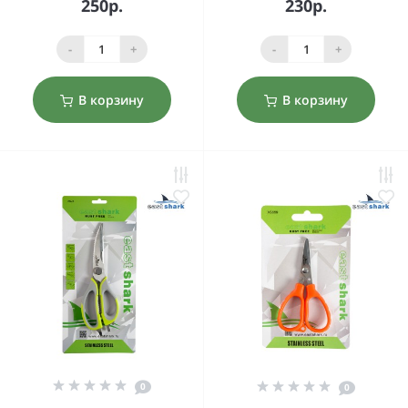
250р.
230р.
-
+
-
+
В корзину
В корзину
0
0