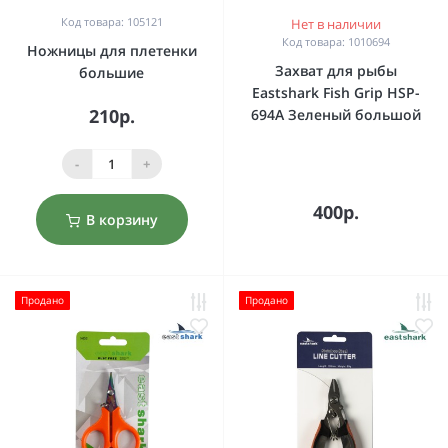
Код товара: 105121
Нет в наличии
Код товара: 1010694
Ножницы для плетенки
Захват для рыбы
большие
Eastshark Fish Grip HSP-
210р.
694A Зеленый большой
-
+
400р.
В корзину
Продано
Продано