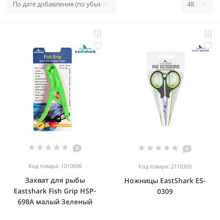
0
0
Код товара: 1010698
Код товара: 2110309
Захват для рыбы
Ножницы EastShark ES-
Eastshark Fish Grip HSP-
0309
698A малый Зеленый