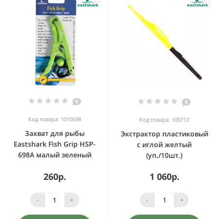
0
0
Код товара: 1010698
Код товара: 105713
Захват для рыбы
Экстрактор пластиковый
Eastshark Fish Grip HSP-
с иглой желтый
698A малый зеленый
(уп./10шт.)
260р.
1 060р.
-
+
-
+