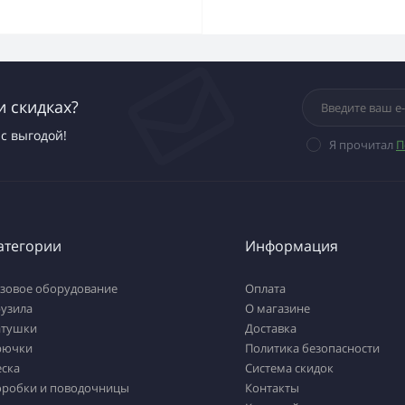
и скидках?
с выгодой!
Я прочитал
П
атегории
Информация
азовое оборудование
Оплата
рузила
О магазине
атушки
Доставка
рючки
Политика безопасности
еска
Система скидок
оробки и поводочницы
Контакты