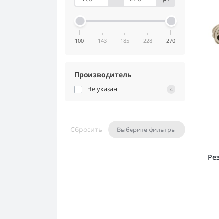
100
143
185
228
270
Производитель
Не указан
4
Сбросить
Выберите фильтры
Ре