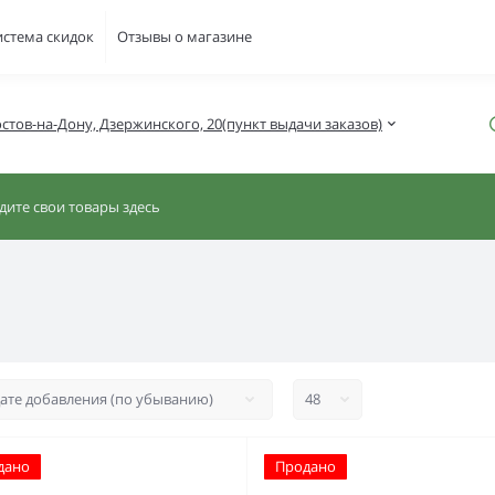
истема скидок
Отзывы о магазине
Ростов-на-Дону, Дзержинского, 20(пункт выдачи заказов)
дано
Продано