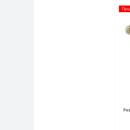
Про
Ре