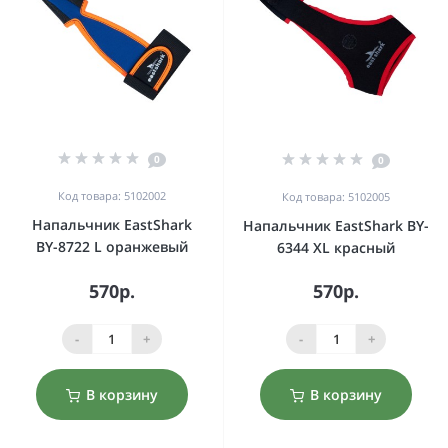
0
0
Код товара: 5102002
Код товара: 5102005
Напальчник EastShark
Напальчник EastShark BY-
BY-8722 L оранжевый
6344 XL красный
570р.
570р.
-
+
-
+
В корзину
В корзину