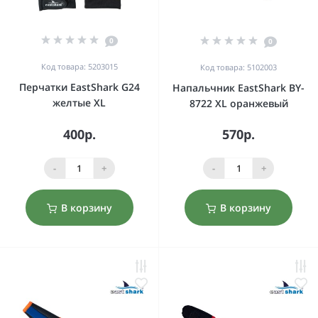
0
0
Код товара: 5203015
Код товара: 5102003
Перчатки EastShark G24
Напальчник EastShark BY-
желтые XL
8722 XL оранжевый
400р.
570р.
-
+
-
+
В корзину
В корзину