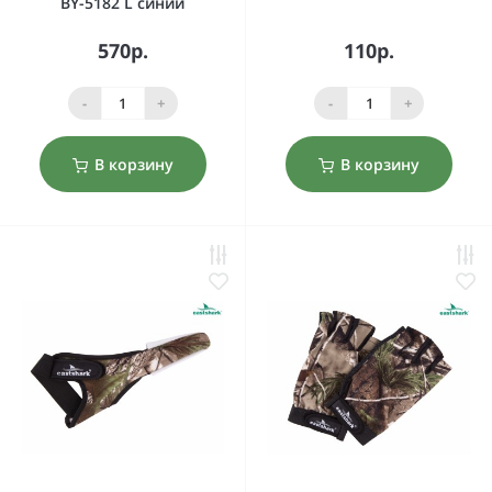
BY-5182 L синий
570р.
110р.
-
+
-
+
В корзину
В корзину