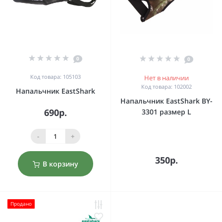
0
0
Код товара: 105103
Нет в наличии
Код товара: 102002
Напальчник EastShark
Напальчник EastShark BY-
690р.
3301 размер L
-
+
350р.
В корзину
Продано