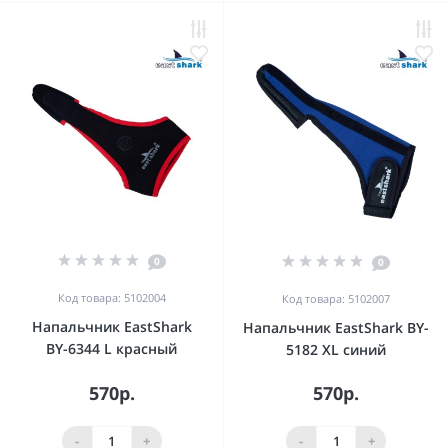
0
0
Код товара: 5102004
Код товара: 5102007
Напальчник EastShark
Напальчник EastShark BY-
BY-6344 L красный
5182 XL синий
570р.
570р.
-
+
-
+