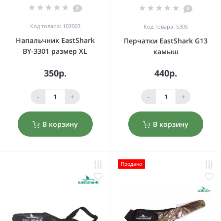
0
0
Код товара: 102003
Код товара: 5305
Напальчник EastShark
Перчатки EastShark G13
BY-3301 размер XL
камыш
350р.
440р.
-
+
-
+
В корзину
В корзину
Продано