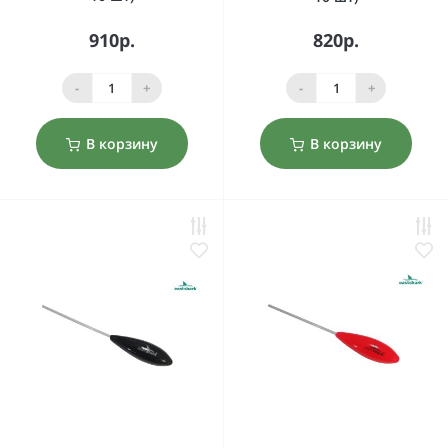
910р.
820р.
-
+
-
+
В корзину
В корзину