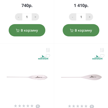
740р.
1 410р.
-
+
-
+
В корзину
В корзину
0
0