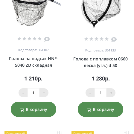
0
0
Код товара: 361107
Код товара: 361133
Голова на подсак HNF-
Голова с поплавком 0660
5040 ZD складная
леска (угл.) d 50
1 210р.
1 280р.
-
+
-
+
В корзину
В корзину
Популярный
Популярный