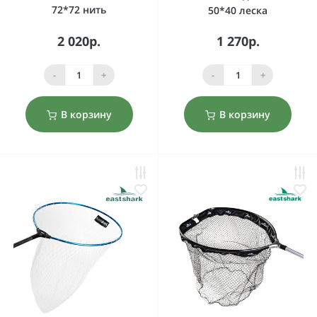
72*72 нить
50*40 леска
2 020р.
1 270р.
-
+
-
+
В корзину
В корзину