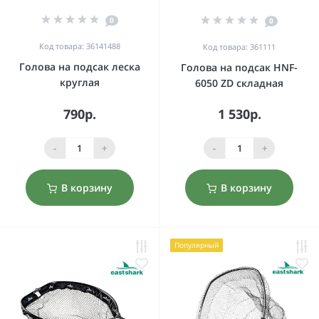
0
0
Код товара: 36141488
Код товара: 361111
Голова на подсак леска
Голова на подсак HNF-
круглая
6050 ZD складная
790р.
1 530р.
-
+
-
+
В корзину
В корзину
Популярный