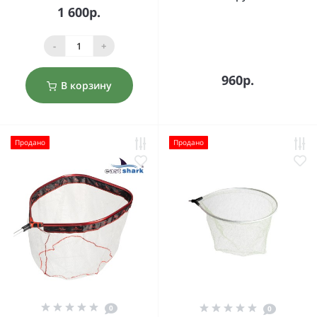
1 600р.
-
+
960р.
В корзину
Продано
Продано
0
0