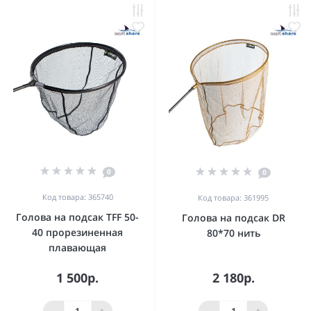
0
0
Код товара: 365740
Код товара: 361995
Голова на подсак TFF 50-
Голова на подсак DR
40 прорезиненная
80*70 нить
плавающая
1 500р.
2 180р.
-
+
-
+