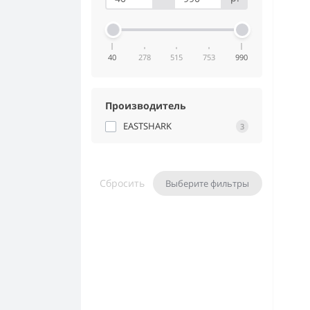
40
278
515
753
990
Производитель
EASTSHARK
3
Сбросить
Выберите фильтры