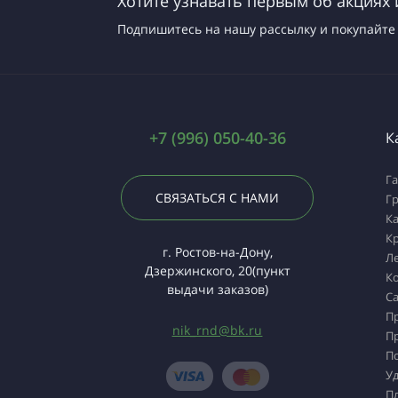
Хотите узнавать первым об акциях 
Подпишитесь на нашу рассылку и покупайте 
+7 (996) 050-40-36
К
Г
СВЯЗАТЬСЯ С НАМИ
Г
К
К
г. Ростов-на-Дону,
Л
Дзержинского, 20(пункт
К
выдачи заказов)
Са
П
nik_rnd@bk.ru
П
П
У
П