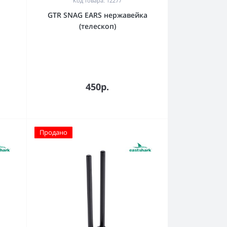
Код товара: 12277
р
GTR SNAG EARS нержавейка
(телескоп)
450р.
Продано