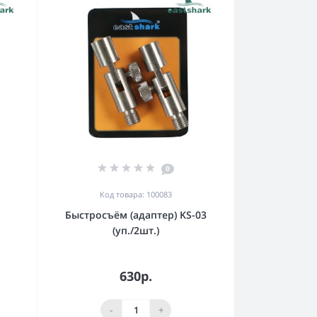
0
Код товара: 100083
Быстросъём (адаптер) KS-03
(уп./2шт.)
630р.
-
+