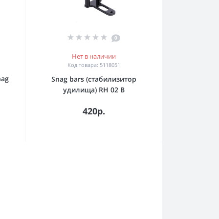
0
Нет в наличии
Код товара: 5118051
nag
Snag bars (стабилизитор
удилища) RH 02 B
420р.