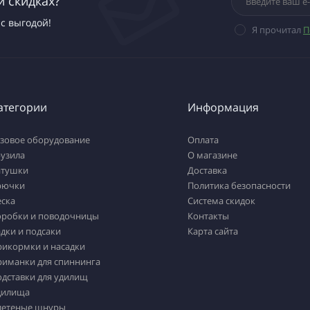
и скидках?
с выгодой!
Я прочитал
П
атегории
Информация
азовое оборудование
Оплата
рузила
О магазине
атушки
Доставка
рючки
Политика безопасности
еска
Система скидок
оробки и поводочницы
Контакты
дки и подсаки
Карта сайта
рикормки и насадки
риманки для спиннинга
одставки для удилищ
дилища
летеные шнуры