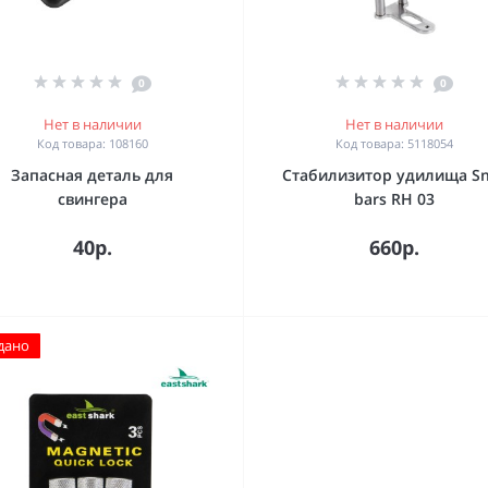
0
0
Нет в наличии
Нет в наличии
Код товара: 108160
Код товара: 5118054
Запасная деталь для
Стабилизитор удилища S
свингера
bars RH 03
40р.
660р.
дано