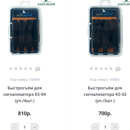
0
0
Код товара: 100084
Код товара: 100082
Быстросъём для
Быстросъём для
сигнализатора KS-04
сигнализатора KS-02
(уп./4шт.)
(уп./3шт.)
810р.
700р.
-
+
-
+