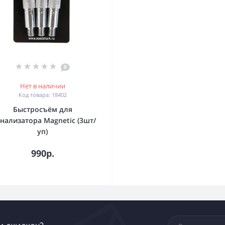
0
Нет в наличии
Код товара: 18402
Быстросъём для
гнализатора Magnetic (3шт/
уп)
990р.