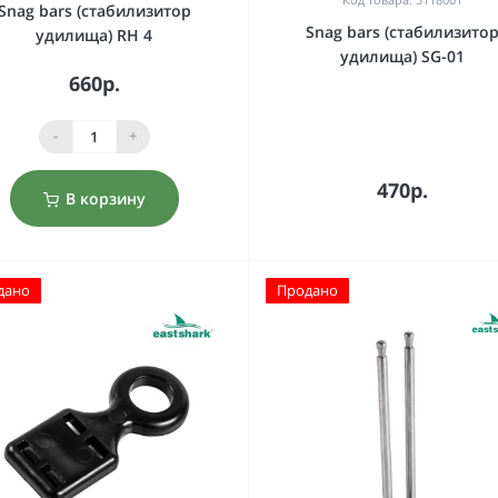
Snag bars (стабилизитор
Snag bars (стабилизито
удилища) RH 4
удилища) SG-01
660р.
-
+
470р.
В корзину
дано
Продано