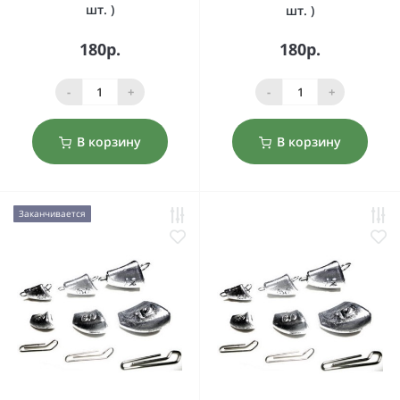
шт. )
шт. )
180р.
180р.
-
+
-
+
В корзину
В корзину
Заканчивается