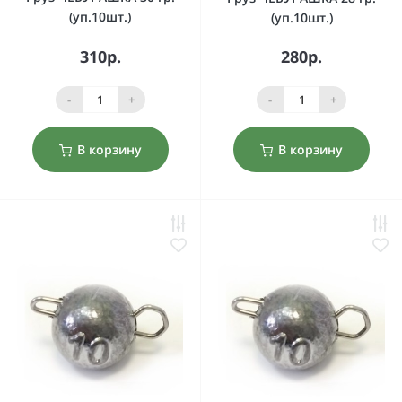
(уп.10шт.)
(уп.10шт.)
310р.
280р.
-
+
-
+
В корзину
В корзину