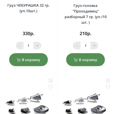
Груз ЧЕБУРАШКА 32 гр.
Груз-головка
(уп.10шт.)
"Проходимец"
разборный 7 гр. (уп./10
шт. )
330р.
210р.
-
+
-
+
В корзину
В корзину