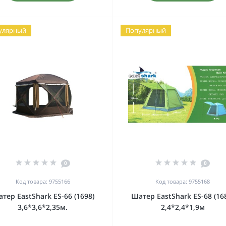
улярный
Популярный
0
0
Код товара: 9755166
Код товара: 9755168
тер EastShark ES-66 (1698)
Шатер EastShark ES-68 (16
3,6*3,6*2,35м.
2,4*2,4*1,9м