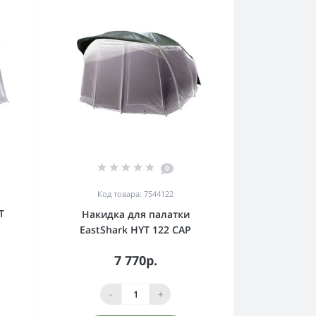
0
Код товара: 7544122
T
Накидка для палатки
EastShark HYT 122 CAP
7 770р.
-
+