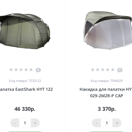
0
0
Код товара: 7533122
Код товара: 7544029
алатка EastShark HYT 122
Накидка для палатки HY
029-2M2R-P CAP
46 330р.
3 370р.
-
+
-
+