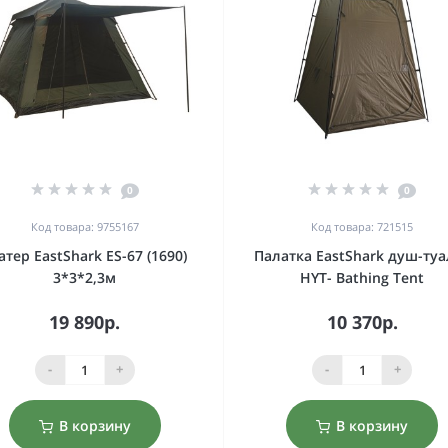
0
0
Код товара: 9755167
Код товара: 721515
тер EastShark ES-67 (1690)
Палатка EastShark душ-туа
3*3*2,3м
HYT- Bathing Tent
19 890р.
10 370р.
-
+
-
+
В корзину
В корзину