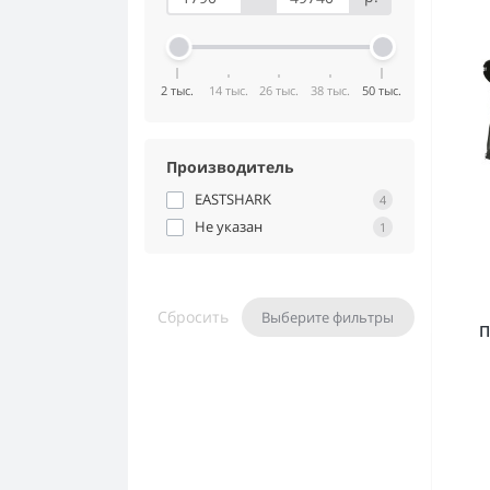
2 тыс.
14 тыс.
26 тыс.
38 тыс.
50 тыс.
Производитель
EASTSHARK
4
Не указан
1
Сбросить
Выберите фильтры
П