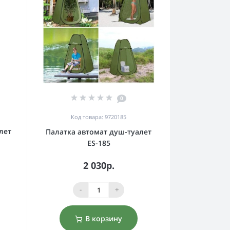
0
Код товара: 9720185
лет
Палатка автомат душ-туалет
ES-185
2 030р.
-
+
В корзину