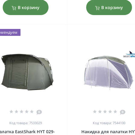
В корзину
В корзину
омендуем
0
0
Код товара: 7533029
Код товара: 7544100
алатка EastShark HYT 029-
Накидка для палатки HY