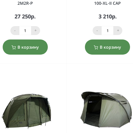
2M2R-P
100-XL-II CAP
27 250р.
3 210р.
-
+
-
+
В корзину
В корзину