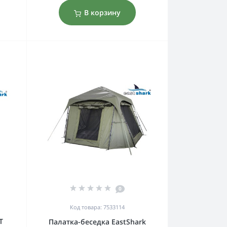
В корзину
0
Код товара: 7533114
T
Палатка-беседка EastShark