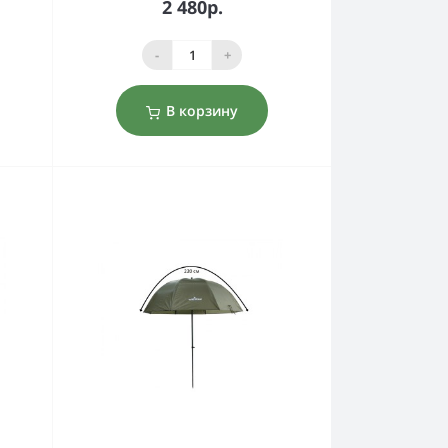
2 480р.
-
+
В корзину