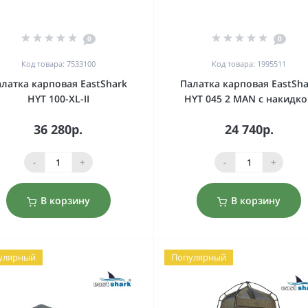
0
0
Код товара: 7533100
Код товара: 1995511
латка карповая EastShark
Палатка карповая EastSha
HYT 100-XL-II
HYT 045 2 MAN с накидк
36 280р.
24 740р.
-
+
-
+
В корзину
В корзину
улярный
Популярный