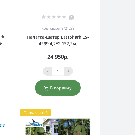
0
Код товара: 9724299
rk
Палатка-шатер EastShark ES-
ой
4299 4,2*2,1*2,2м.
24 950р.
-
+
В корзину
Популярный