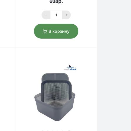
608р.
-
+
В корзину