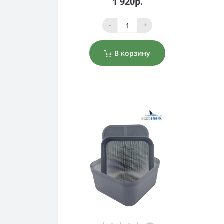
1 920р.
-
+
В корзину