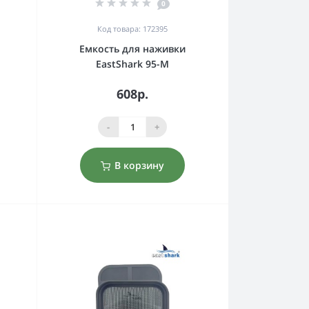
0
Код товара: 172395
Емкость для наживки
EastShark 95-M
608р.
-
+
В корзину