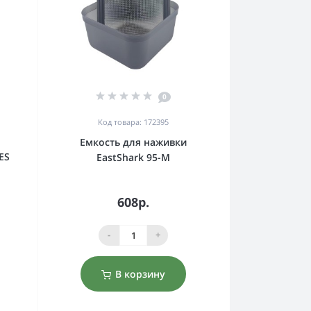
0
Код товара: 172395
Емкость для наживки
ES
EastShark 95-M
608р.
-
+
В корзину