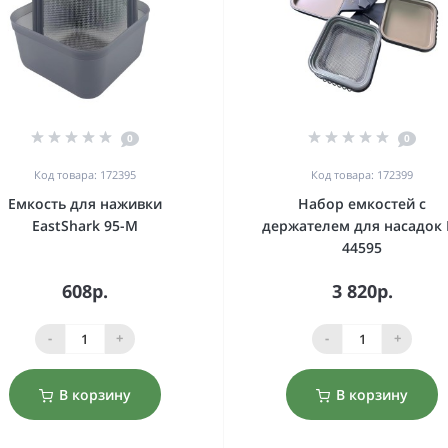
0
0
Код товара: 172395
Код товара: 172399
Емкость для наживки
Набор емкостей с
EastShark 95-M
держателем для насадок 
44595
608р.
3 820р.
-
+
-
+
В корзину
В корзину