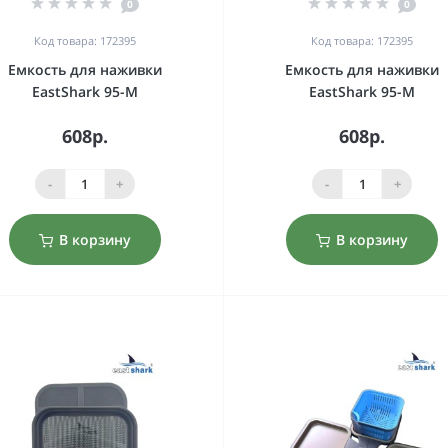
0
0
Код товара: 172395
Код товара: 172395
Емкость для наживки
Емкость для наживки
EastShark 95-M
EastShark 95-M
608р.
608р.
-
+
-
+
В корзину
В корзину