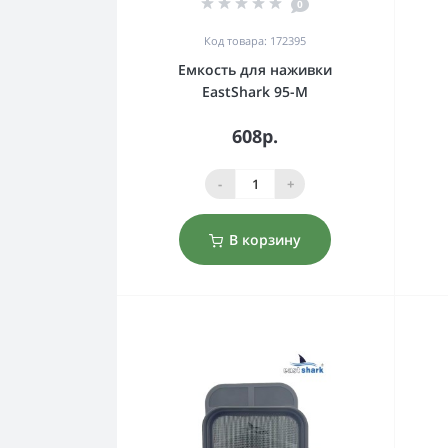
0
Код товара: 172395
Емкость для наживки
EastShark 95-M
608р.
-
+
В корзину