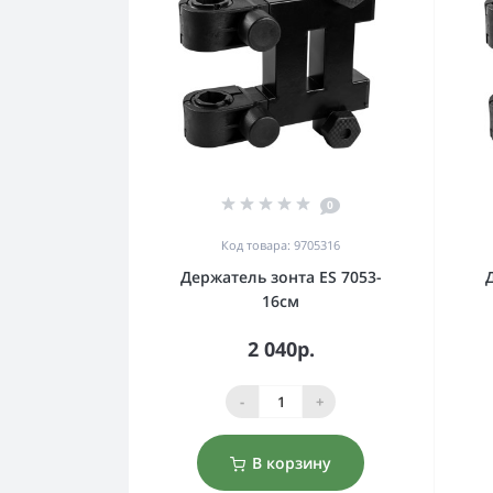
0
Код товара: 9705316
Держатель зонта ES 7053-
16см
2 040р.
-
+
В корзину