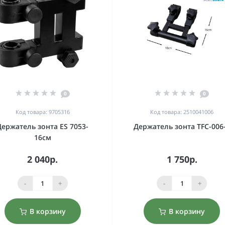
0
0
Код товара: 9705316
Код товара: 2510041006
Держатель зонта ES 7053-
Держатель зонта TFC-006
16см
2 040р.
1 750р.
-
+
-
+
В корзину
В корзину