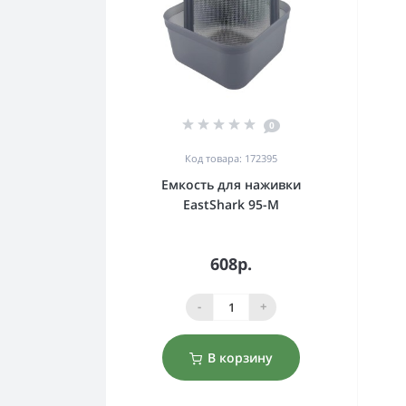
0
Код товара: 172395
Емкость для наживки
EastShark 95-M
608р.
-
+
В корзину