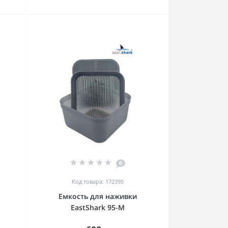
0
Код товара: 172395
Емкость для наживки
EastShark 95-M