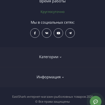
Время работы
Круглосуточно
Мы в социальных сетях:
Категории
Газовое оборудование
Информация
Грузила
Катушки
Оплата
EastShark интернет-магазин рыболовных товаров 2026
Крючки
© Все права защищены
О магазине