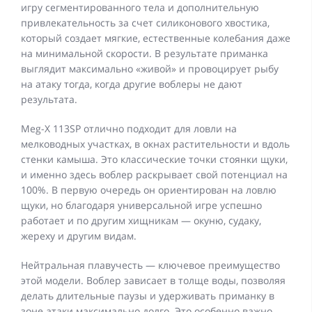
игру сегментированного тела и дополнительную
привлекательность за счет силиконового хвостика,
который создает мягкие, естественные колебания даже
на минимальной скорости. В результате приманка
выглядит максимально «живой» и провоцирует рыбу
на атаку тогда, когда другие воблеры не дают
результата.
Meg-X 113SP отлично подходит для ловли на
мелководных участках, в окнах растительности и вдоль
стенки камыша. Это классические точки стоянки щуки,
и именно здесь воблер раскрывает свой потенциал на
100%. В первую очередь он ориентирован на ловлю
щуки, но благодаря универсальной игре успешно
работает и по другим хищникам — окуню, судаку,
жереху и другим видам.
Нейтральная плавучесть — ключевое преимущество
этой модели. Воблер зависает в толще воды, позволяя
делать длительные паузы и удерживать приманку в
зоне атаки максимально долго. Это особенно важно